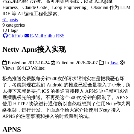
布式系统源码分析、高可用架构实践，以及 AI Agent
Harness、Claude Code、Loop Engineering、Obsidian 作为 LLM
IDE 等 AI 编程工程化探索。
61
posts
9
categories
121
tags
GitHub
E-Mail
zhihu
RSS
Netty-Apns接入实现
Posted on
2017-10-24
Edited on
2026-08-07
In
Java
Views:
684
Waline:
极光推送免费版每分钟600次的请求限制实在是把我恶心坏
了，考虑到现在我们 Android 的推送已经全量接入了小米，所
以接下来就是要把 iOS 的推送直接接入 APNS 这样就可以彻
底摆脱极光的推送。不再受这个600次/分钟的限制了。APNS
使用 HTTP2 协议进行通信所以自然就想到了使用Netty作为网
络框架，进行开发。下面逐个给大家介绍使用 Netty 接入
APNS 的注意事项和接入的时候踩到的坑。
APNS