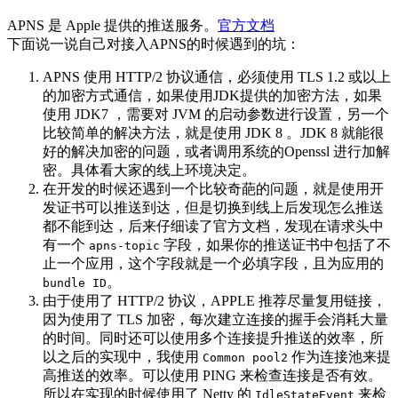
APNS 是 Apple 提供的推送服务。
官方文档
下面说一说自己对接入APNS的时候遇到的坑：
APNS 使用 HTTP/2 协议通信，必须使用 TLS 1.2 或以上
的加密方式通信，如果使用JDK提供的加密方法，如果
使用 JDK7 ，需要对 JVM 的启动参数进行设置，另一个
比较简单的解决方法，就是使用 JDK 8 。JDK 8 就能很
好的解决加密的问题，或者调用系统的Openssl 进行加解
密。具体看大家的线上环境决定。
在开发的时候还遇到一个比较奇葩的问题，就是使用开
发证书可以推送到达，但是切换到线上后发现怎么推送
都不能到达，后来仔细读了官方文档，发现在请求头中
有一个
字段，如果你的推送证书中包括了不
apns-topic
止一个应用，这个字段就是一个必填字段，且为应用的
。
bundle ID
由于使用了 HTTP/2 协议，APPLE 推荐尽量复用链接，
因为使用了 TLS 加密，每次建立连接的握手会消耗大量
的时间。同时还可以使用多个连接提升推送的效率，所
以之后的实现中，我使用
作为连接池来提
Common pool2
高推送的效率。可以使用 PING 来检查连接是否有效。
所以在实现的时候使用了 Netty 的
来检
IdleStateEvent