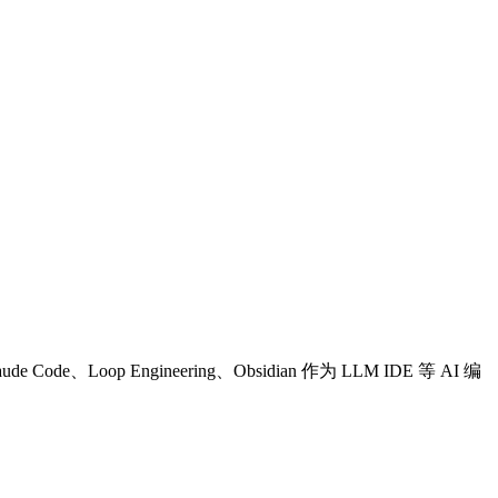
Loop Engineering、Obsidian 作为 LLM IDE 等 AI 编